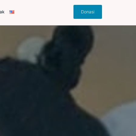
ak
Donasi