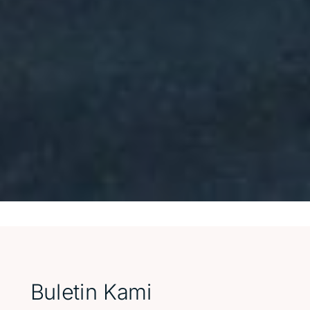
Buletin Kami