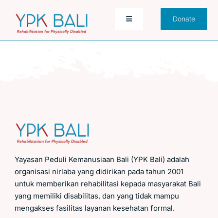
Skip
Donate
to
Toggle
Navigation
content
Home
Pola Makan dan Gaya Hidup
Edukasi
Gangguan Kesehatan
Yayasan Peduli Kemanusiaan Bali (YPK Bali) adalah
organisasi nirlaba yang didirikan pada tahun 2001
Kehamilan
untuk memberikan rehabilitasi kepada masyarakat Bali
yang memiliki disabilitas, dan yang tidak mampu
Situs Web YPK Bali
mengakses fasilitas layanan kesehatan formal.