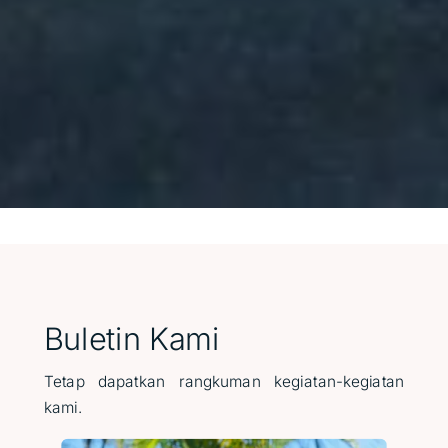
Buletin Kami
Tetap dapatkan rangkuman kegiatan-kegiatan
kami.