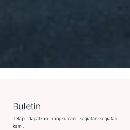
Buletin
Tetap dapatkan rangkuman kegiatan-kegiatan
kami.