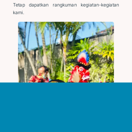
Tetap dapatkan rangkuman kegiatan-kegiatan
kami.