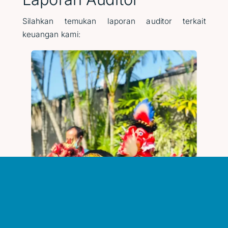
Silahkan temukan laporan auditor terkait
keuangan kami: